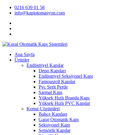
0216 639 01 58
info@kapiotomasyon.com
Ana Sayfa
Ürünler
Endüstriyel Kapılar
Depo Kapıları
Endüstriyel Seksiyonel Kapı
Famousroll Kapılar
Pvc Şerit Perde
Sarmal Kapı
Yüksek Hızlı Branda Kapı
Yüksek Hızlı PVC Kapılar
Konut Çözümleri
Bahçe Kapıları
Garaj Otomatik Kapı
Seksiyonel Kapı
Sensörlü Kapılar